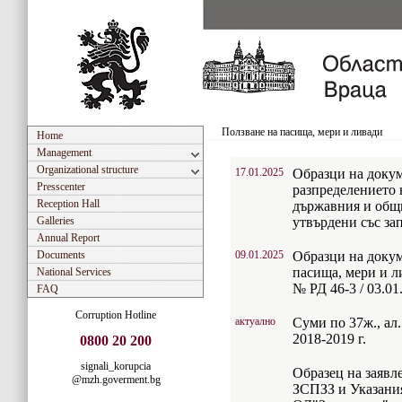
Ползване на пасища, мери и ливади
Home
Management
Organizational structure
17.01.2025
Образци на докум
Presscenter
разпределението 
Reception Hall
държавния и общ
Galleries
утвърдени със зап
Annual Report
Documents
09.01.2025
Образци на докум
пасища, мери и л
National Services
№ РД 46-3 / 03.01.
FAQ
Corruption Hotline
актуално
Суми по 37ж., ал.
2018-2019 г.
0800 20 200
signali_korupcia
Образец на заявле
@mzh.goverment.bg
ЗСПЗЗ и Указания