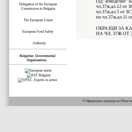
ОД"Земеделие" на
Delegation of the European
чл.37ж,ал.12 от 
Commission to Bulgaria
чл.37ж,ал.5 от З
по чл.37ж,ал.11 
The European Union
ОБРАЗЦИ ЗА К
European Food Safety
НА ЧЛ. 37Ж ОТ 
Authority
© Официална страница на Област