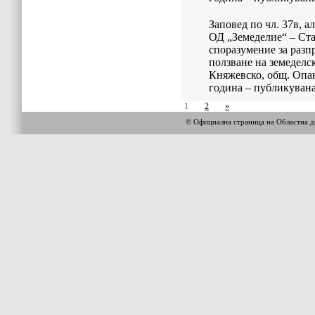
Заповед по чл. 37в, а
ОД „Земеделие“ – Ста
споразумение за разп
ползване на земеделск
Княжевско, общ. Опан
година – публикувана 
1
2
»
© Официална страница на Областна 