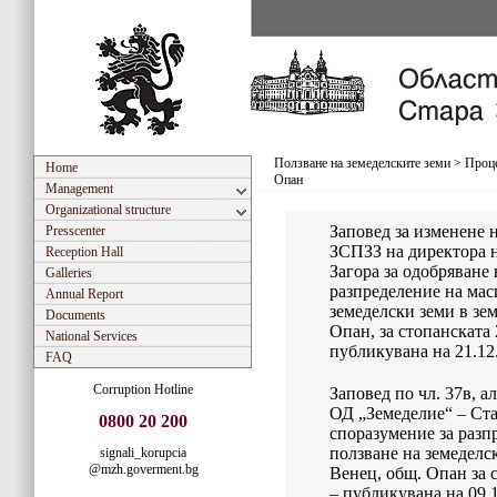
Ползване на земеделските земи
>
Проце
Home
Опан
Management
Organizational structure
Заповед за изменене н
Presscenter
ЗСПЗЗ на директора н
Reception Hall
Загора за одобряване 
Galleries
разпределение на мас
Annual Report
земеделски земи в зе
Documents
Опан, за стопанската
National Services
публикувана на 21.12.
FAQ
Corruption Hotline
Заповед по чл. 37в, а
ОД „Земеделие“ – Ста
0800 20 200
споразумение за разп
ползване на земеделск
signali_korupcia
@mzh.goverment.bg
Венец, общ. Опан за 
– публикувана на 09.1