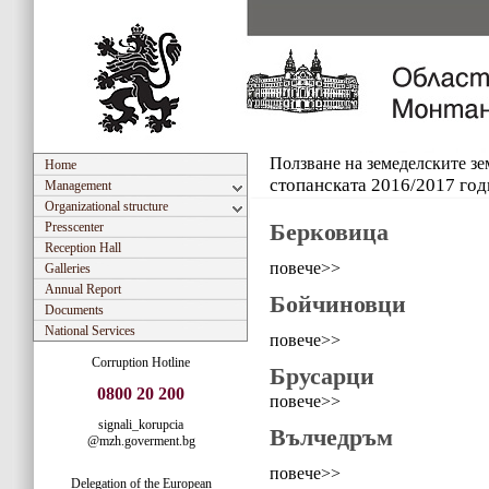
Ползване на земеделските з
Home
стопанската 2016/2017 год
Management
Organizational structure
Берковица
Presscenter
Reception Hall
повече>>
Galleries
Annual Report
Бойчиновци
Documents
National Services
повече>>
Corruption Hotline
Брусарци
0800 20 200
повече>>
signali_korupcia
Вълчедръм
@mzh.goverment.bg
повече>>
Delegation of the European