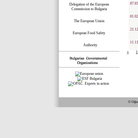
07.0
Delegation of the European
Commission to Bulgaria
01.0
The European Union
21.1
European Food Safety
11.1
Authority
«
1
© Офи