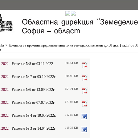
nks
>
Комисия за промяна предназначението на земеделските земи до 50 дка. (чл.17 от З
я
1.2022
Решение №8 от 03.11.2022
394.51 KB
0.2022
Решение № 7 от 05.10.2022г
398.99 KB
9.2022
Решение №6 от 13.09.2022г
651.21 KB
7.2022
Решение №5 от 07.07.2022г
671.04 KB
5.2022
Решение № 4 от 19.05.2022г.
112.86 KB
4.2022
Решение № 3 от 14.04.2022г
119.38 KB