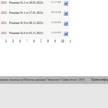
3.2022
Решение № 2 от 28.02.2022г.
117.17 KB
2.2022
Решение № 1 от 27.01.2022г
109.30 KB
2.2021
Решение № 9 от 08.12.2021г.
110.96 KB
1.2021
Решение № 8 от 05.11.2021г
114.04 KB
2
3
4
5
6
7
8
9
10
»
Правна инфо
циална страница на Областна дирекция "Земеделие"-София област 2010