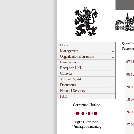
Short Li
Home
Решени
Management
Organizational structure
07.1
Presscenter
Reception Hall
Galleries
06.1
Annual Report
Documents
20.0
National Services
FAQ
18.0
Corruption Hotline
26.0
0800 20 200
signali_korupcia
27.0
@mzh.goverment.bg