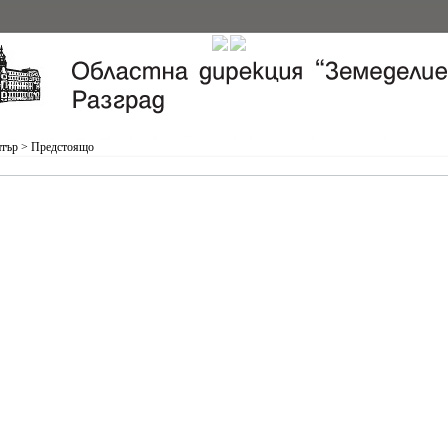
нтър
>
Предстоящо