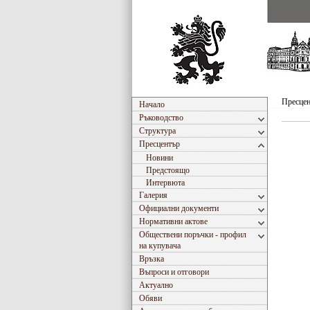
Пресце
Начало
Ръководство
Структура
Пресцентър
Новини
Предстоящо
Интервюта
Галерия
Официални документи
Нормативни актове
Обществени поръчки - профил
на купувача
Връзка
Въпроси и отговори
Актуално
Обяви