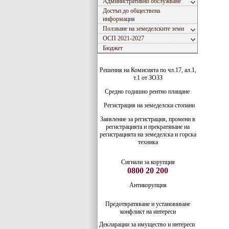
Административно обслужване
Достъп до обществена
информация
Ползване на земеделските земи
ОСП 2021-2027
Бюджет
Решения на Комисията по чл.17, ал.1,
т.1 от ЗОЗЗ
Средно годишно рентно плащане
Регистрация на земеделски стопани
Заявление за регистрация, промени в
регистрацията и прекратяване на
регистрацията на земеделска и горска
техника
Сигнали за корупция
0800 20 200
Антикорупция
Предотвратяване и установяване
конфликт на интереси
Декларации за имущество и интереси