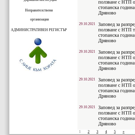
ползване с НТП о
стопанска година
Неправителствени
Дряново
организации
29.10.2021
Заповед за разпр
ползване с НТП т
АДМИНИСТРАТИВЕН РЕГИСТЪР
стопанска година
Дряново
29.10.2021
Заповед за разпр
ползване с НТП о
стопанска година
Дряново
29.10.2021
Заповед за разпр
ползване с НТП о
стопанска година
Дряново
29.10.2021
Заповед за разпр
ползване с НТП о
стопанска година
Дряново
1
2
3
4
5
»