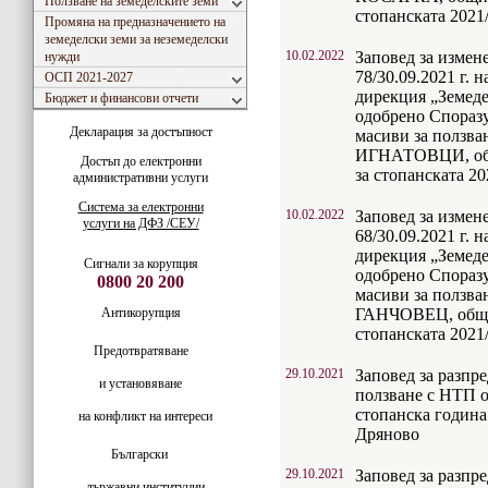
Ползване на земеделските земи
стопанската 2021/
Промяна на предназначението на
земеделски земи за неземеделски
10.02.2022
Заповед за измен
нужди
78/30.09.2021 г. 
ОСП 2021-2027
дирекция „Земедел
Бюджет и финансови отчети
одобрено Споразу
Декларация за достъпност
масиви за ползван
ИГНАТОВЦИ, общ
Достъп до електронни
за стопанската 20
административни услуги
Система за електронни
10.02.2022
Заповед за измен
услуги на ДФЗ /СЕУ/
68/30.09.2021 г. 
дирекция „Земедел
Сигнали за корупция
одобрено Споразу
0800 20 200
масиви за ползван
Антикорупция
ГАНЧОВЕЦ, общин
стопанската 2021/
Предотвратяване
29.10.2021
Заповед за разпр
и установяване
ползване с НТП о
стопанска година
на конфликт на интереси
Дряново
Български
29.10.2021
Заповед за разпр
държавни институции