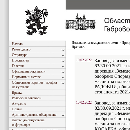
Ползване на земеделските земи
>
Проце
Начало
Дряново
Ръководство
Структура
10.02.2022
Заповед за измен
Пресцентър
83/30.09.2021 г. 
Галерия
дирекция „Земедел
Официални документи
одобрено Споразу
Нормативни актове
масиви за ползван
Обществени поръчки - профил
РАДОВЦИ, община
на купувача
стопанската 2021/
Връзка
Въпроси и отговори
10.02.2022
Заповед за измен
Актуално
82/30.09.2021 г. 
Обяви
дирекция „Земедел
Административно обслужване
одобрено Споразу
Достъп до обществена
масиви за ползван
информация
КОСАРКА, община