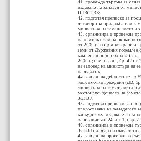
41. провежда търгове за отда
издаване на заповед от минист
ППЗСПЗЗ;
42. подготвя преписки за проц
договори за продажба или зам
министъра на земеделието и х
43. организира и провежда пр
на притежатели на поименни 
от 2000 г. за организиране и 
земи от Държавния поземлен 
компенсационни бонове (загл. и
2000 г.; изм. и доп., бр. 42 от
на заповед на министъра на зе
наредбата;
44. извършва дейностите по Н
малоимотни граждани (ДВ, бр. 
министъра на земеделието и х
местонахождението на земите 
ЗСПЗЗ;
45. подготвя преписки за проце
предоставяне на земеделски з
конкурс след издаване на зап
основание чл. 24, ал. 1, изр. 2 
46. организира и провежда тър
ЗСПЗЗ по реда на глава четвър
47. извършва проверки за със