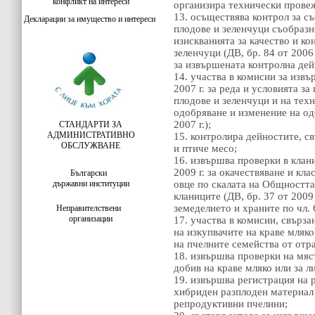
конфликт на интереси
организира технически прове
13. осъществява контрол за с
Декларации за имущество и интереси
плодове и зеленчуци съобразн
изискванията за качество и ко
зеленчуци (ДВ, бр. 84 от 200
за извършената контролна дей
14. участва в комисии за изв
2007 г. за реда и условията з
плодове и зеленчуци и на техн
одобряване и изменение на од
2007 г.);
СТАНДАРТИ ЗА
АДМИНИСТРАТИВНО
15. контролира дейностите, св
ОБСЛУЖВАНЕ
и птиче месо;
16. извършва проверки в клан
2009 г. за окачествяване и кл
Български
държавни институции
овце по скалата на Общността
кланиците (ДВ, бр. 37 от 2009
земеделието и храните по чл. 
Неправителствени
организации
17. участва в комисии, свърз
на изкупвачите на краве мляко
на пчелните семейства от отр
18. извършва проверки на мяс
добив на краве мляко или за 
19. извършва регистрация на 
хибриден разплоден материал 
репродуктивни пчелини;