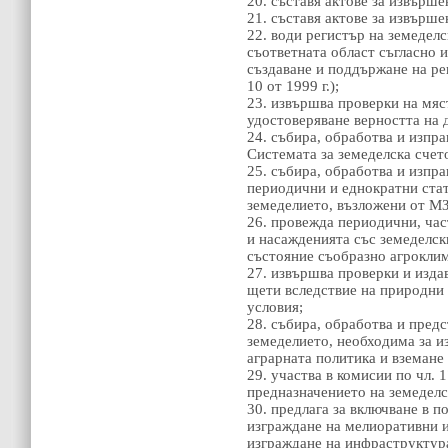
20. съставя актове за извърш
21. съставя актове за извър
22. води регистър на земедел
съответната област съгласно и
създаване и поддържане на ре
10 от 1999 г.);
23. извършва проверки на мяс
удостоверяване верността на 
24. събира, обработва и изпр
Системата за земеделска сче
25. събира, обработва и изп
периодични и еднократни стат
земеделието, възложени от М
26. провежда периодични, час
и насажденията със земеделск
състояние съобразно агрокли
27. извършва проверки и изда
щети вследствие на природни
условия;
28. събира, обработва и пред
земеделието, необходима за и
аграрната политика и вземане
29. участва в комисии по чл. 1
предназначението на земеделс
30. предлага за включване в 
изграждане на мелиоративни 
изграждане на инфраструктура