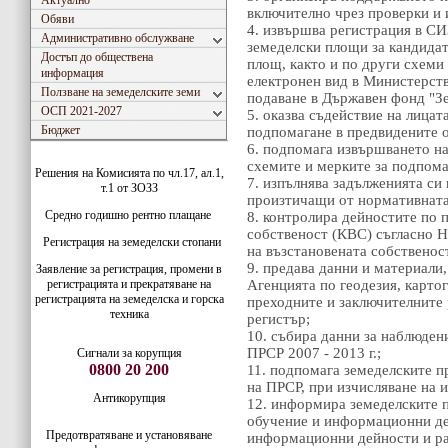
Актуално
включително чрез проверки и 
Обяви
4. извършва регистрация в СИ
Административно обслужване
земеделски площи за кандидат
Достъп до обществена
площ, както и по други схеми
информация
електронен вид в Министерств
Ползване на земеделските земи
подаване в Държавен фонд "Зе
ОСП 2021-2027
5. оказва съдействие на лицат
Бюджет
подпомагане в предвидените о
6. подпомага извършването на
схемите и мерките за подпома
Решения на Комисията по чл.17, ал.1,
7. изпълнява задълженията си 
т.1 от ЗОЗЗ
произтичащи от нормативната
Средно годишно рентно плащане
8. контролира дейностите по 
собственост (КВС) съгласно Н
Регистрация на земеделски стопани
на възстановената собственост 
9. предава данни и материали
Заявление за регистрация, промени в
регистрацията и прекратяване на
Агенцията по геодезия, картог
регистрацията на земеделска и горска
преходните и заключителните 
техника
регистър;
10. събира данни за наблюдени
ПРСР 2007 - 2013 г.;
Сигнали за корупция
0800 20 200
11. подпомага земеделските п
на ПРСР, при изчисляване на 
Антикорупция
12. информира земеделските 
обучение и информационни де
Предотвратяване и установяване
информационни дейности и ра