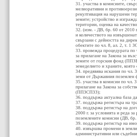
31. участва в комисиите, свърз
мелиоративни и противоерозио
рекултивация на нарушени тер
земите; устройство и изгражд
територии, оценка на качество
32. (изм. - ДВ, бр. 60 от 2010 
и количеството на извършенат
свързани с дейността на дир
обектите по чл. 8, ал. 2, т. 1
33. провежда процедурата по ч
за прилагане на Закона за въз
земите от горския фонд (ППЗ
земеделието и храните, която
34. предявява искания по чл. 
земи от Държавния поземлен 
35. участва в комисии по чл. 3
прилагане на Закона за собств
(ППЗСПЗЗ);
36. поддържа актуална база д
37. поддържа регистъра на тр
38. поддържа регистър на дог
2000 г. за условията и реда за
поземлените комисии (ДВ, бр. 
39. поддържа регистър на имо
40. извършва промени в земли
административни или съдебни