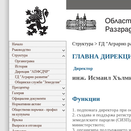
Структура
>
ГД "Аграрно р
Начало
Ръководство
ГЛАВНА ДИРЕКЦИ
Структура
Органограма
История
Директор
Дирекция "АПФСДЧР"
инж. Исмаил Хълм
ГД "Аграрно развитие"
Общински служби "Земеделие"
Пресцентър
Галерия
Функции
Официални документи
Нормативни актове
Обществени поръчки - профил
1. подпомага директора при о
на купувача
2. създава и поддържа регист
земеделските парцели (СИЗП),
Връзка
министерството;
Въпроси и отговори
3. организира поддържането н