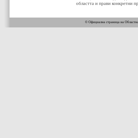
областта и прави конкретни п
© Официална страница на Областн