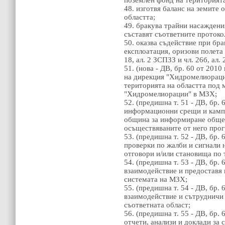
поземлен фонд на територията
48. изготвя баланс на земите
областта;
49. бракува трайни насаждения
съставят съответните протоко
50. оказва съдействие при бра
експлоатация, оризови полета
18, ал. 2 ЗСПЗЗ и чл. 26б, ал
51. (нова - ДВ, бр. 60 от 2010 
на дирекция "Хидромелиораци
територията на областта под 
"Хидромелиорации" в МЗХ;
52. (предишна т. 51 - ДВ, бр. 6
информационни срещи и кампа
община за информиране общес
осъществяваните от него прог
53. (предишна т. 52 - ДВ, бр. 6
проверки по жалби и сигнали 
отговори и/или становища по 
54. (предишна т. 53 - ДВ, бр. 6
взаимодействие и предоставя
системата на МЗХ;
55. (предишна т. 54 - ДВ, бр. 6
взаимодействие и сътрудничи
съответната област;
56. (предишна т. 55 - ДВ, бр. 6
отчети, анализи и доклади за 