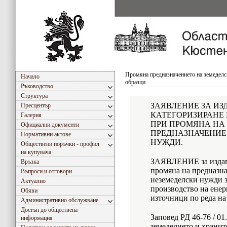
Промяна предназначението на земеделс
Начало
образци
Ръководство
Структура
ЗАЯВЛЕНИЕ ЗА ИЗ
Пресцентър
КАТЕГОРИЗИРАНЕ
Галерия
ПРИ ПРОМЯНА НА
Официални документи
ПРЕДНАЗНАЧЕНИЕ
Нормативни актове
НУЖДИ.
Обществени поръчки - профил
на купувача
ЗАЯВЛЕНИЕ за издава
Връзка
промяна на предназна
Въпроси и отговори
неземеделски нужди з
Актуално
производство на енер
Обяви
източници по реда на 
Административно обслужване
Достъп до обществена
Заповед РД 46-76 / 01
информация
земеделието и хранит