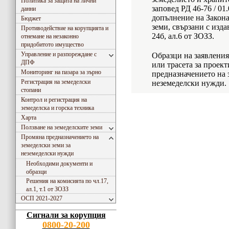
Политика за защита на лични
заповед РД 46-76 / 01
данни
допълнение на Закона
Бюджет
земи, свързани с изда
Противодействие на корупцията и
24б, ал.6 от ЗОЗЗ.
отнемане на незаконно
придобитото имущество
Управление и разпореждане с
Образци на заявления
ДПФ
или трасета за проек
Мониторинг на пазара за зърно
предназначението на 
Регистрация на земеделски
неземеделски нужди.
стопани
Контрол и регистрация на
земеделска и горска техника
Харта
Ползване на земеделските земи
Промяна предназначението на
земеделски земи за
неземеделски нужди
Необходими документи и
образци
Решения на комисията по чл.17,
ал.1, т.1 от ЗОЗЗ
ОСП 2021-2027
Сигнали за корупция
0800-20-200