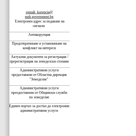
signali_korupcia@
mzh.government.bg
Електронен адрес за подаване на
сигнали
Антикорупция
Предотвратяване и установяване на
конфликт на интереси
Актуални документи за регистрация /
пререгистрация на земеделски стопани
Административни услуги
предоставяни от Областна дирекция
"Земеделие"
Административни услуги
преодоставяни от Общински служби
по земеделие
Единен портал за достъп до електронни
административни услуги