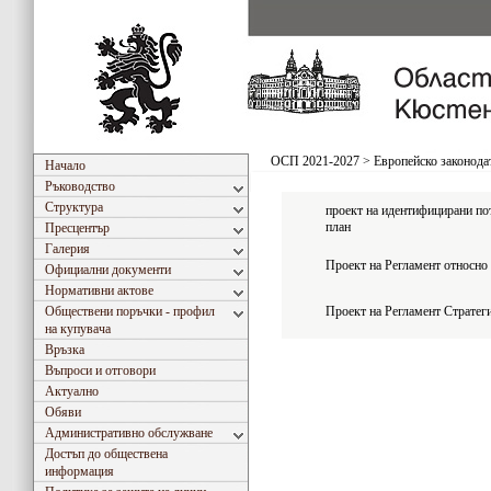
ОСП 2021-2027
>
Европейско законода
Начало
Ръководство
Структура
проект на идентифицирани пот
план
Пресцентър
Галерия
Проект на Регламент относ
Официални документи
Нормативни актове
Обществени поръчки - профил
Проект на Регламент Страте
на купувача
Връзка
Въпроси и отговори
Актуално
Обяви
Административно обслужване
Достъп до обществена
информация