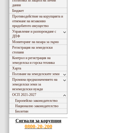
Политика за защита на лични
данни
Бюджет
Противодействие на корупцията и
отнемане на незаконно
придобитото имущество
Управление и разпореждане с
ДПФ
Мониторинг на пазара за зърно
Регистрация на земеделски
стопани
Контрол и регистрация на
земеделска и горска техника
Харта
Ползване на земеделските земи
Промяна предназначението на
земеделски земи за
неземеделски нужди
ОСП 2021-2027
Европейско законодателство
Национално законодателство
Бюлетин
Сигнали за корупция
0800-20-200