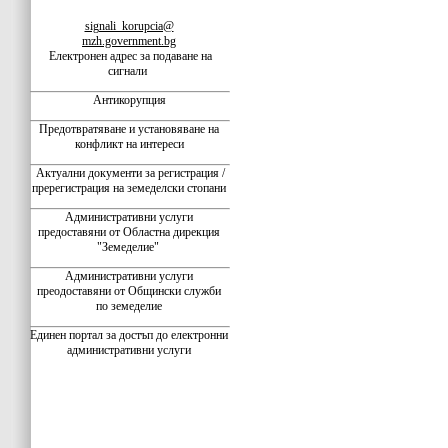
signali_korupcia@
mzh.government.bg
Електронен адрес за подаване на
сигнали
Антикорупция
Предотвратяване и установяване на
конфликт на интереси
Актуални документи за регистрация /
пререгистрация на земеделски стопани
Административни услуги
предоставяни от Областна дирекция
"Земеделие"
Административни услуги
преодоставяни от Общински служби
по земеделие
Единен портал за достъп до електронни
административни услуги