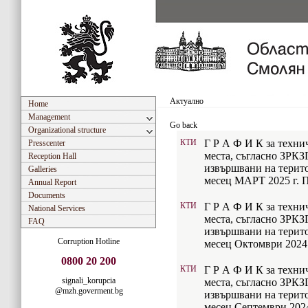
Актуално
Home
Management
Go back
Organizational structure
КТИ
Г Р А Ф И К за техни
Presscenter
места, съгласно ЗРКЗ
Reception Hall
извършвани на терито
Galleries
месец МАРТ 2025 г. П
Annual Report
Documents
КТИ
Г Р А Ф И К за техни
National Services
места, съгласно ЗРКЗ
FAQ
извършвани на терито
Corruption Hotline
месец Октомври 2024 
0800 20 200
КТИ
Г Р А Ф И К за техни
signali_korupcia
места, съгласно ЗРКЗ
@mzh.goverment.bg
извършвани на терито
месец Септември 2024