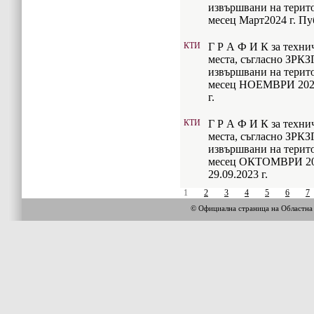
извършвани на терито
месец Март2024 г. Пуб
КТИ
Г Р А Ф И К за техни
места, съгласно ЗРКЗ
извършвани на терито
месец НОЕМВРИ 2023 
г.
КТИ
Г Р А Ф И К за техни
места, съгласно ЗРКЗ
извършвани на терито
месец ОКТОМВРИ 202
29.09.2023 г.
1
2
3
4
5
6
7
© Официална страница на Област