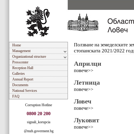
Ползване на земеделските з
Home
стопанската 2021/2022 год
Management
Organizational structure
Априлци
Presscenter
Reception Hall
повече>>
Galleries
Annual Report
Летница
Documents
повече>>
National Services
FAQ
Ловеч
Corruption Hotline
повече>>
0800 20 200
Луковит
signali_korupcia
повече>>
@mzh.goverment.bg