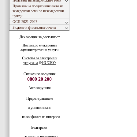
Ползване на земеделските земи
Промяна на предназначението на
земеделски земи за неземеделски
нужди
ОСП 2021-2027
Бюджет и финансови отчети
Декларация за достъпност
Достъп до електронни
административни услуги
Система за електронни
услуги на ДФЗ /СЕУ/
Сигнали за корупция
0800 20 200
Антикорупция
Предотвратяване
и установяване
на конфликт на интереси
Български
държавни институции