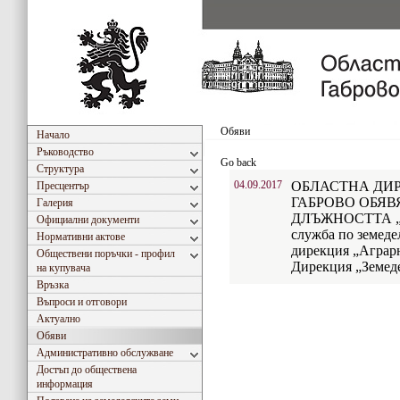
Обяви
Начало
Ръководство
Go back
Структура
04.09.2017
ОБЛАСТНА ДИР
Пресцентър
ГАБРОВО ОБЯВ
Галерия
ДЛЪЖНОСТТА „Ст
Официални документи
служба по земеде
Нормативни актове
дирекция „Аграрн
Обществени поръчки - профил
Дирекция „Земед
на купувача
Връзка
Въпроси и отговори
Актуално
Обяви
Административно обслужване
Достъп до обществена
информация