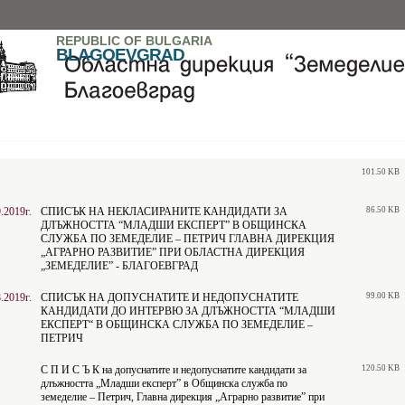
REPUBLIC OF BULGARIA
BLAGOEVGRAD
101.50 KB
.2019г.
СПИСЪК НА НЕКЛАСИРАНИТЕ КАНДИДАТИ ЗА
86.50 KB
ДЛЪЖНОСТТА “МЛАДШИ ЕКСПЕРТ” В ОБЩИНСКА
СЛУЖБА ПО ЗЕМЕДЕЛИЕ – ПЕТРИЧ ГЛАВНА ДИРЕКЦИЯ
„АГРАРНО РАЗВИТИЕ” ПРИ ОБЛАСТНА ДИРЕКЦИЯ
„ЗЕМЕДЕЛИЕ” - БЛАГОЕВГРАД
.2019г.
СПИСЪК НА ДОПУСНАТИТЕ И НЕДОПУСНАТИТЕ
99.00 KB
КАНДИДАТИ ДО ИНТЕРВЮ ЗА ДЛЪЖНОСТТА “МЛАДШИ
ЕКСПЕРТ“ В ОБЩИНСКА СЛУЖБА ПО ЗЕМЕДЕЛИЕ –
ПЕТРИЧ
С П И С Ъ К на допуснатите и недопуснатите кандидати за
120.50 KB
длъжността „Младши експерт” в Общинска служба по
земеделие – Петрич, Главна дирекция „Аграрно развитие” при