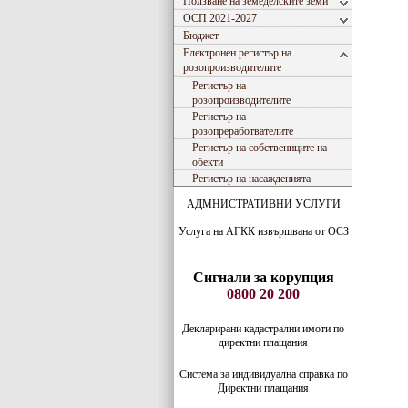
Ползване на земеделските земи
ОСП 2021-2027
Бюджет
Електронен регистър на
розопроизводителите
Регистър на
розопроизводителите
Регистър на
розопреработвателите
Регистър на собствениците на
обекти
Регистър на насажденията
АДМНИСТРАТИВНИ УСЛУГИ
Услуга на АГКК извършвана от ОСЗ
Сигнали за корупция
0800 20 200
Декларирани кадастрални имоти по
директни плащания
Система за индивидуaлна справка по
Директни плащания