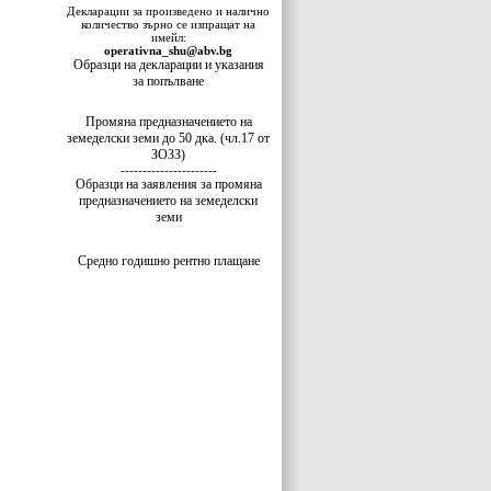
Декларации за произведено и налично
количество зърно се изпращат на
имейл:
operativna_shu@abv.bg
Образци на декларации и указания
за попълване
Промяна предназначението на
земеделски земи до 50 дка. (чл.17 от
ЗОЗЗ)
----------------------
Образци на заявления за промяна
предназначението на земеделски
земи
Средно годишно рентно плащане