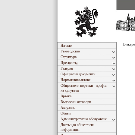
Електро
Начало
Ръководство
Структура
Пресцентър
Галерия
Официални документи
Нормативни актове
Обществени поръчки - профил
на купувача
Връзка
Въпроси и отговори
Актуално
Обяви
Административно обслужване
Достъп до обществена
информация