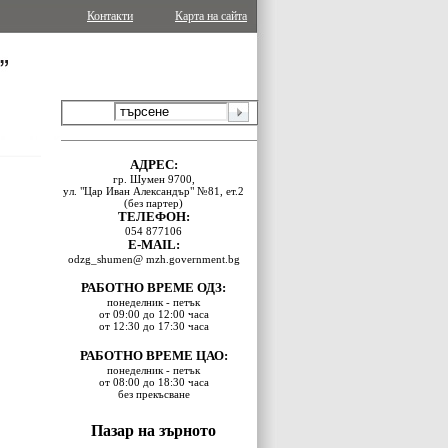
Контакти
Карта на сайта
АДРЕС:
гр. Шумен 9700,
ул. "Цар Иван Александър" №81, ет.2
(без партер)
ТЕЛЕФОН:
054 877106
E-MAIL:
odzg_shumen@ mzh.government.bg
РАБОТНО ВРЕМЕ ОДЗ:
понеделник - петък
от 09:00 до 12:00 часа
от 12:30 до 17:30 часа
РАБОТНО ВРЕМЕ ЦАО:
понеделник - петък
от 08:00 до 18:30 часа
без прекъсване
Пазар на зърното