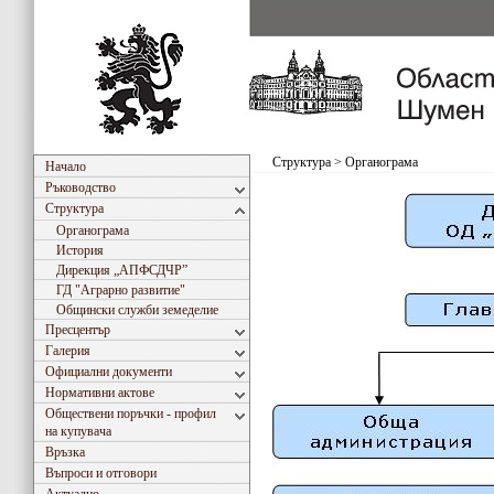
Структура
>
Органограма
Начало
Ръководство
Структура
Органограма
История
Дирекция „АПФСДЧР”
ГД "Аграрно развитиe"
Общински служби земеделие
Пресцентър
Галерия
Официални документи
Нормативни актове
Обществени поръчки - профил
на купувача
Връзка
Въпроси и отговори