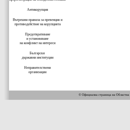
Антикорупция
Вътрешни правила за превенция и
противодействие на корупцията
Предотвратяване
и установяване
на конфликт на интереси
Български
държавни институции
Неправителствени
организации
© Официална страница на Облас