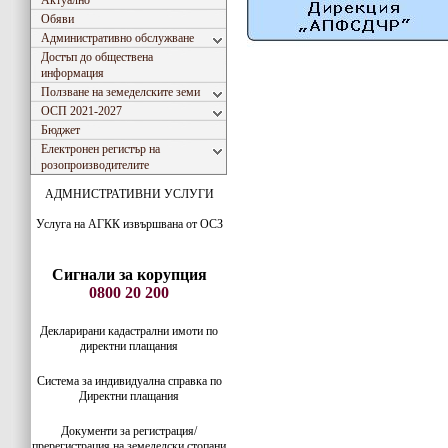
Актуално
Обяви
Административно обслужване
Достъп до обществена
информация
Ползване на земеделските земи
ОСП 2021-2027
Бюджет
Електронен регистър на
розопроизводителите
АДМНИСТРАТИВНИ УСЛУГИ
Услуга на АГКК извършвана от ОСЗ
Сигнали за корупция
0800 20 200
Декларирани кадастрални имоти по
директни плащания
Система за индивидуaлна справка по
Директни плащания
Документи за регистрация/
пререгистрация на земеделски стопани