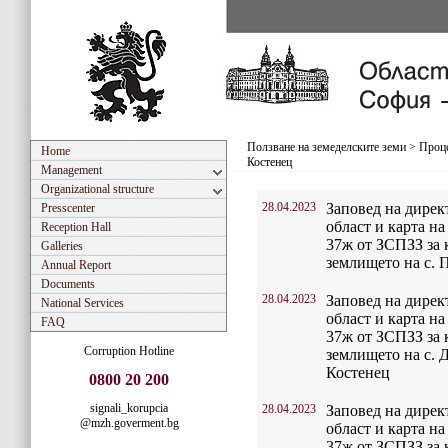
Ползване на земеделските земи
>
Проце
Home
Костенец
Management
Organizational structure
28.04.2023
Заповед на дирек
Presscenter
област и карта на
Reception Hall
37ж от ЗСПЗЗ за к
Galleries
землището на с. 
Annual Report
Documents
28.04.2023
Заповед на дирек
National Services
област и карта на
FAQ
37ж от ЗСПЗЗ за к
Corruption Hotline
землището на с. 
Костенец
0800 20 200
signali_korupcia
28.04.2023
Заповед на дирек
@mzh.goverment.bg
област и карта на
37ж от ЗСПЗЗ за к