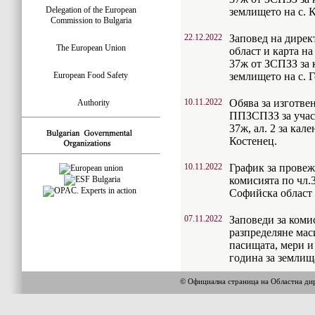
Delegation of the European
землището на с. 
Commission to Bulgaria
22.12.2022
Заповед на дирек
The European Union
област и карта на
37ж от ЗСПЗЗ за к
European Food Safety
землището на с. 
10.11.2022
Обява за изготвен
Authority
ППЗСПЗЗ за участ
37ж, ал. 2 за кал
Костенец.
10.11.2022
График за провеж
комисията по чл.
Софийска област
07.11.2022
Заповеди за коми
разпределяне мас
пасищата, мери и
година за землищ
© Официална страница на Областна 