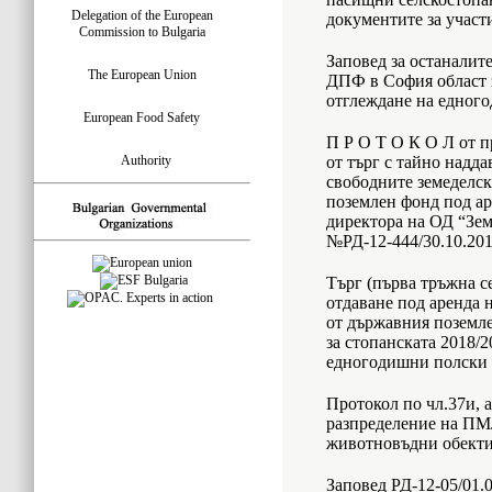
Delegation of the European
документите за участи
Commission to Bulgaria
Заповед за останалит
The European Union
ДПФ в София област з
отглеждане на едног
European Food Safety
П Р О Т О К О Л от п
Authority
от търг с тайно надда
свободните земеделс
поземлен фонд под ар
директора на ОД “Зе
№РД-12-444/30.10.201
Търг (първа тръжна се
отдаване под аренда 
от държавния поземл
за стопанската 2018/2
едногодишни полски 
Протокол по чл.37и, 
разпределение на ПМ
животновъдни обект
Заповед РД-12-05/01.0