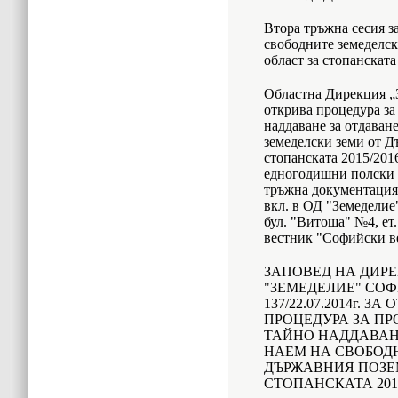
Втора тръжна сесия з
свободните земеделс
област за стопанската
Областна Дирекция „
открива процедура за
наддаване за отдаван
земеделски земи от Д
стопанската 2015/2016
едногодишни полски к
тръжна документация о
вкл. в ОД "Земеделие
бул. "Витоша" №4, ет.
вестник "Софийски ве
ЗАПОВЕД НА ДИРЕ
"ЗЕМЕДЕЛИЕ" СОФ
137/22.07.2014г. З
ПРОЦЕДУРА ЗА ПР
ТАЙНО НАДДАВАН
НАЕМ НА СВОБОД
ДЪРЖАВНИЯ ПОЗЕ
СТОПАНСКАТА 2014