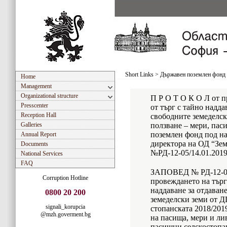
Short Links
>
Държавен поземлен фонд 
Home
Management
Organizational structure
П Р О Т О К О Л от п
Presscenter
от търг с тайно надда
Reception Hall
свободните земеделск
Galleries
ползване – мери, пас
поземлен фонд под на
Annual Report
директора на ОД “Зе
Documents
№РД-12-05/14.01.2019 
National Services
FAQ
ЗАПОВЕД № РД-12-05/1
Corruption Hotline
провеждането на търг
наддаване за отдаван
0800 20 200
земеделски земи от Д
signali_korupcia
стопанската 2018/201
@mzh.goverment.bg
на пасища, мери и ли
пасищни селскостопа