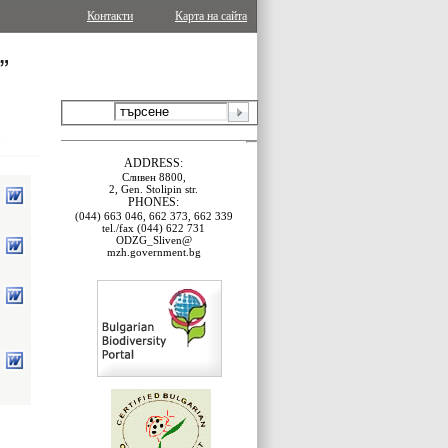
Контакти
Карта на сайта
ADDRESS:
Сливен 8800,
2, Gen. Stolipin str.
PHONES:
(044) 663 046, 662 373, 662 339
tel./fax (044) 622 731
ODZG_Sliven@
mzh.government.bg