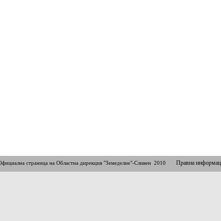
Правна информац
Официална страница на Областна дирекция "Земеделие"-Сливен 2010