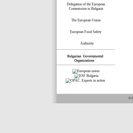
Delegation of the European
Commission to Bulgaria
The European Union
European Food Safety
Authority
© 