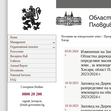
Ползване на земеделските земи
>
Проце
Home
Хисар
Management
Organizational structure
03.01.2024
Изменение на Зап
Presscenter
г.
Областна дирекци
Reception Hall
определяне масив
Galleries
земи , за землище
Annual Report
Хисаря, област П
Documents
2023/2024 г.
National Services
FAQ
10.10.2023
Заповед на Дирек
г.
Corruption Hotline
разпределяне на 
землищата на общ
0800 20 200
2023/2024 г.
signali_korupcia
@mzh.goverment.bg
10.10.2023
Заповед на Дирек
г.
разпределяне на 