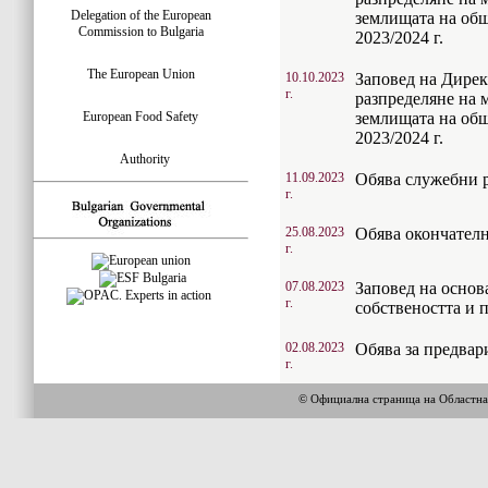
Delegation of the European
землищата на общ
Commission to Bulgaria
2023/2024 г.
The European Union
10.10.2023
Заповед на Дирек
г.
разпределяне на 
European Food Safety
землищата на общ
2023/2024 г.
Authority
11.09.2023
Обява служебни 
г.
25.08.2023
Обява окончателн
г.
07.08.2023
Заповед на основа
г.
собствеността и 
02.08.2023
Обява за предвар
г.
© Официална страница на Областн