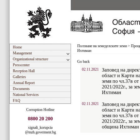
Ползване на земеделските земи
>
Проце
Home
Ихтиман
Management
Organizational structure
Go back
Presscenter
02.11.2021
Заповед на дире
Reception Hall
област и Карти н
Galleries
земя по чл.37в о
Annual Report
2021/2022г., за 
Documents
Ихтиман
National Services
FAQ
02.11.2021
Заповед на дире
област и Карти н
Corruption Hotline
земя по чл.37в о
0800 20 200
2021/2022г., за з
община Ихтиман
signali_korupcia
@mzh.goverment.bg