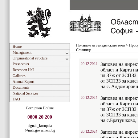
Ползване на земеделските земи
>
Проце
Home
Сливница
Management
Organizational structure
20.12.2024
Заповед на дирек
Presscenter
област и Карта на
Reception Hall
чл.37ж от ЗСПЗЗ и
Galleries
от ЗСПЗЗ за кален
Annual Report
на с. Алдомиров
Documents
National Services
20.12.2024
Заповед на дирек
FAQ
област и Карта на
Corruption Hotline
чл.37ж от ЗСПЗЗ и
от ЗСПЗЗ за кален
0800 20 200
на с.Братушково
signali_korupcia
@mzh.goverment.bg
20.12.2024
Заповед на дирек
област и Карта на