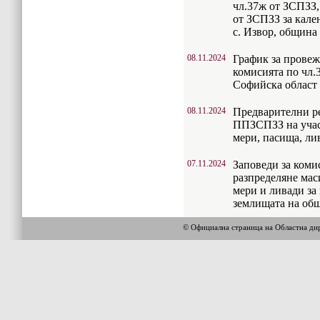
чл.37ж от ЗСПЗЗ, 
от ЗСПЗЗ за кале
с. Извор, общин
08.11.2024
График за провеж
комисията по чл.
Софийска област
08.11.2024
Предварителни рег
ППЗСПЗЗ на учас
мери, пасища, ли
07.11.2024
Заповеди за коми
разпределяне мас
мери и ливади за
землищата на об
© Официална страница на Областна 