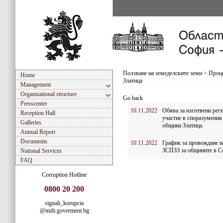
Ползване на земеделските земи
>
Проце
Home
Златица
Management
Organizational structure
Go back
Presscenter
10.11.2022
Обява за изготвени реги
Reception Hall
участие в споразумения п
Galleries
община Златица.
Annual Report
Documents
10.11.2022
График за провеждане н
ЗСПЗЗ за общините в С
National Services
FAQ
Corruption Hotline
0800 20 200
signali_korupcia
@mzh.goverment.bg