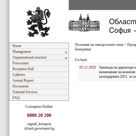
Ползване на земеделските земи
>
Проце
Home
Божурище
Management
Organizational structure
Go back
Presscenter
05.11.2020
Заповеди на директора 
Reception Hall
назначаване на комисии
Galleries
календарната 2021, за 
Annual Report
Documents
National Services
FAQ
Corruption Hotline
0800 20 200
signali_korupcia
@mzh.goverment.bg