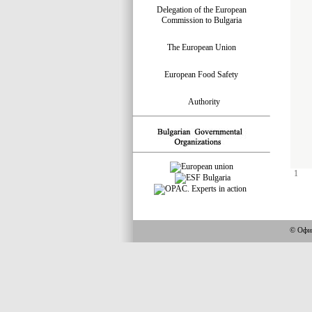
Delegation of the European
Commission to Bulgaria
The European Union
European Food Safety
Authority
1
© Офи