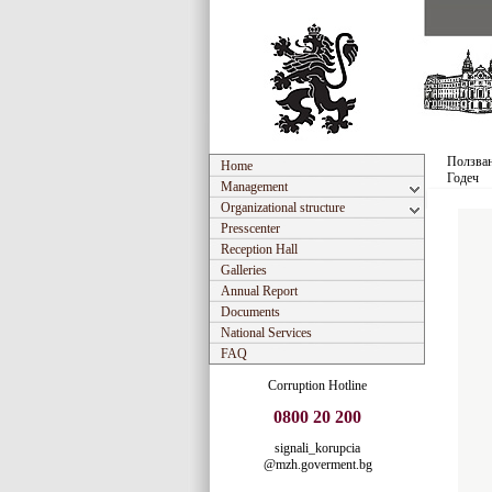
Ползван
Home
Годеч
Management
Organizational structure
Presscenter
Reception Hall
Galleries
Annual Report
Documents
National Services
FAQ
Corruption Hotline
0800 20 200
signali_korupcia
@mzh.goverment.bg