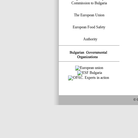
Commission to Bulgaria
The European Union
European Food Safety
Authority
© 