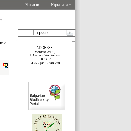
Контакти
Карта на сайта
ина
>
ADDRESS:
Montana 3400,
1, General Stoletov str.
PHONES:
tel./fax (096) 300 728
B