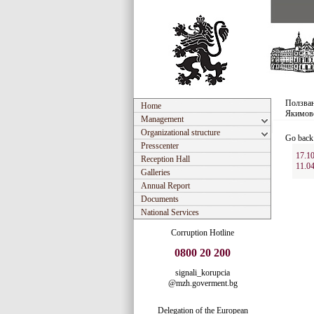
Ползван
Home
Якимов
Management
Organizational structure
Go back
Presscenter
17.1
Reception Hall
11.0
Galleries
Annual Report
Documents
National Services
Corruption Hotline
0800 20 200
signali_korupcia
@mzh.goverment.bg
Delegation of the European