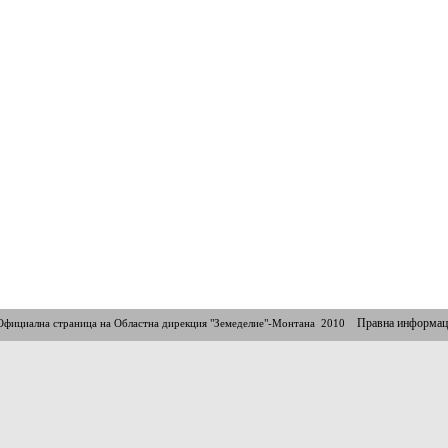
Правна информац
Официална страница на Областна дирекция "Земеделие"-Монтана 2010