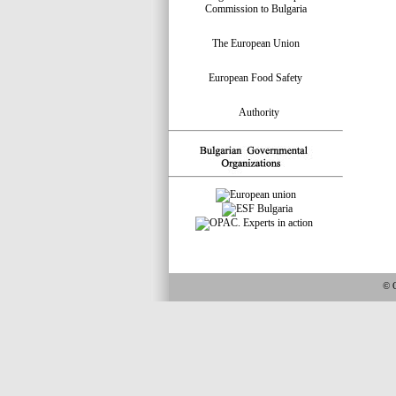
Commission to Bulgaria
The European Union
European Food Safety
Authority
© 