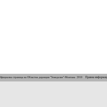
Правна информац
Официална страница на Областна дирекция "Земеделие"-Монтана 2010