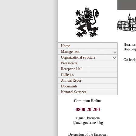
Ползван
Home
Вършец
Management
Organizational structure
Go back
Presscenter
Reception Hall
Galleries
Annual Report
Documents
National Services
Corruption Hotline
0800 20 200
signali_korupcia
@mzh.goverment.bg
Delegation of the European