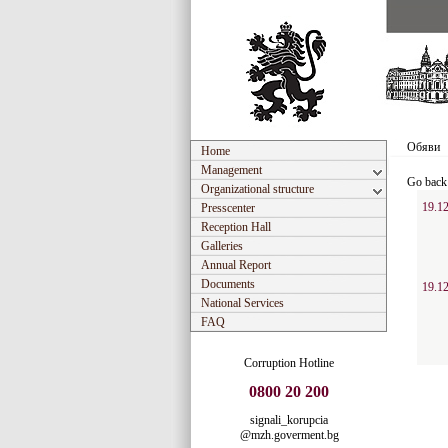
Обяви
Home
Management
Go back
Organizational structure
19.12
Presscenter
Reception Hall
Galleries
Annual Report
Documents
19.12
National Services
FAQ
Corruption Hotline
0800 20 200
signali_korupcia
@mzh.goverment.bg