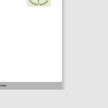
мация