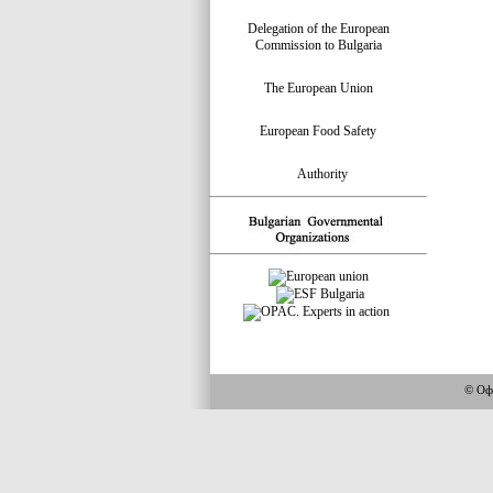
Delegation of the European
Commission to Bulgaria
The European Union
European Food Safety
Authority
© Офи