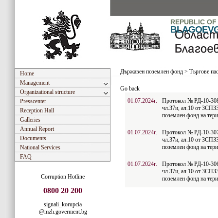
REPUBLIC OF
BLAGOEV
Държавен поземлен фонд
>
Търгове па
Home
Management
Go back
Organizational structure
01.07.2024г.
Протокол № РД-10-308/
Presscenter
чл.37и, ал.10 от ЗСПЗ
Reception Hall
поземлен фонд на тер
Galleries
Annual Report
01.07.2024г.
Протокол № РД-10-307/
Documents
чл.37и, ал.10 от ЗСПЗ
поземлен фонд на тер
National Services
FAQ
01.07.2024г.
Протокол № РД-10-306/
чл.37и, ал.10 от ЗСПЗ
Corruption Hotline
поземлен фонд на тер
0800 20 200
signali_korupcia
@mzh.goverment.bg