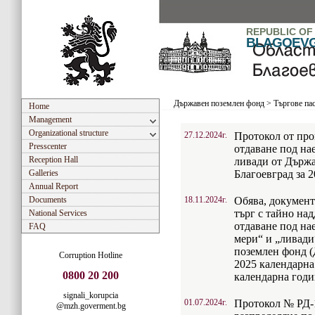
REPUBLIC OF
BLAGOEV
Държавен поземлен фонд
>
Търгове па
Home
Management
Organizational structure
27.12.2024г.
Протокол от про
Presscenter
отдаване под на
Reception Hall
ливади от Държа
Galleries
Благоевград за 
Annual Report
Documents
18.11.2024г.
Обява, документ
търг с тайно над
National Services
отдаване под на
FAQ
мери“ и „ливад
поземлен фонд (
Corruption Hotline
2025 календарна 
0800 20 200
календарна годи
signali_korupcia
01.07.2024г.
Протокол № РД-10
@mzh.goverment.bg