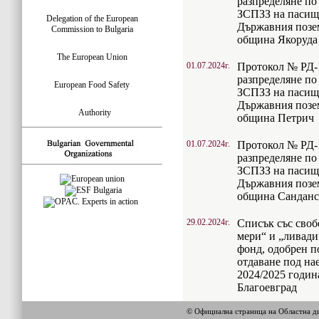
разпределяне по 
ЗСПЗЗ на пасища
Delegation of the European
Държавния позем
Commission to Bulgaria
община Якоруда
The European Union
01.07.2024г.
Протокол № РД-10
разпределяне по 
European Food Safety
ЗСПЗЗ на пасища
Държавния позем
Authority
община Петрич
01.07.2024г.
Протокол № РД-10
разпределяне по 
ЗСПЗЗ на пасища
Държавния позем
община Сандан
29.02.2024г.
Списък със сво
мери“ и „ливади
фонд, одобрен по
отдаване под на
2024/2025 година
Благоевград
© Официална страница на Областна 