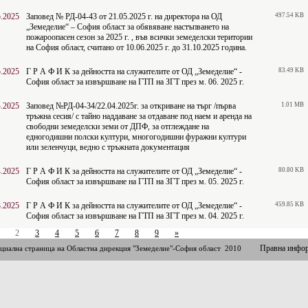
5.2025
Заповед № РД-04-43 от 21.05.2025 г. на директора на ОД
497.54 KB
„Земеделие“ – София област за обявяване настъпването на
пожароопасен сезон за 2025 г. , във всички земеделски територии
на София област, считано от 10.06.2025 г. до 31.10.2025 година.
5.2025
Г Р А Ф И К за дейността на служителите от ОД „Земеделие“ -
83.49 KB
София област за извършване на ГТП на ЗГТ през м. 06. 2025 г.
4.2025
Заповед №РД-04-34/22.04.2025г. за откриване на търг /първа
1.01 MB
тръжна сесия/ с тайно наддаване за отдаване под наем и аренда на
свободни земеделски земи от ДПФ, за отглеждане на
едногодишни полски култури, многогодишни фуражни култури
или зеленчуци, ведно с тръжната документация
4.2025
Г Р А Ф И К за дейността на служителите от ОД „Земеделие“ -
80.80 KB
София област за извършване на ГТП на ЗГТ през м. 05. 2025 г.
3.2025
Г Р А Ф И К за дейността на служителите от ОД „Земеделие“ -
459.85 KB
София област за извършване на ГТП на ЗГТ през м. 04. 2025 г.
2
3
4
5
6
7
8
9
»
Правна инфо
циална страница на Областна дирекция "Земеделие"-София област 2010