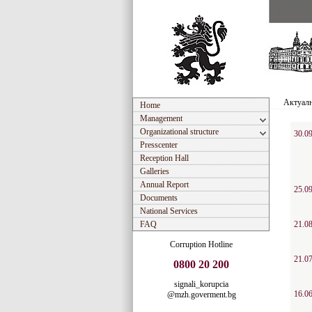
Актуал
Home
Management
Organizational structure
30.0
Presscenter
Reception Hall
Galleries
Annual Report
25.0
Documents
National Services
FAQ
21.0
Corruption Hotline
21.0
0800 20 200
signali_korupcia
16.0
@mzh.goverment.bg