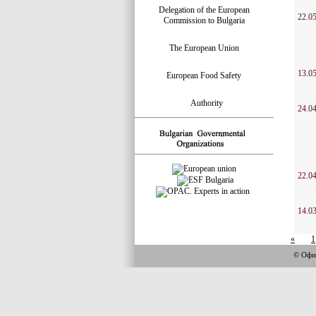
Delegation of the European
22.0
Commission to Bulgaria
The European Union
13.0
European Food Safety
Authority
24.0
22.0
14.0
«
1
© Офи