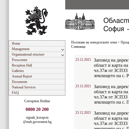
Ползване на земеделските земи
>
Проце
Home
Сливница
Management
Organizational structure
23.12.2021
Заповед на дирек
Presscenter
област и карта на
Reception Hall
чл.37ж от ЗСПЗЗ з
Galleries
землището на с.
Annual Report
Documents
23.12.2021
Заповед на дирек
National Services
област и карта на
FAQ
чл.37ж от ЗСПЗЗ з
Corruption Hotline
землището на с.
0800 20 200
23.12.2021
Заповед на дирек
signali_korupcia
област и карта на
@mzh.goverment.bg
чл.37ж от ЗСПЗЗ з
землището на с.