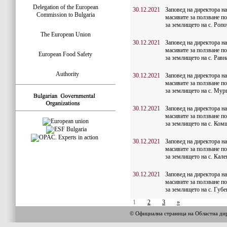
Delegation of the European
30.12.2021
Заповед на директора н
Commission to Bulgaria
масивите за ползване по
за землището на с. Ропо
The European Union
30.12.2021
Заповед на директора н
масивите за ползване по
European Food Safety
за землището на с. Равн
Authority
30.12.2021
Заповед на директора н
масивите за ползване по
за землището на с. Мур
30.12.2021
Заповед на директора н
масивите за ползване по
за землището на с. Ком
30.12.2021
Заповед на директора н
масивите за ползване по
за землището на с. Кал
30.12.2021
Заповед на директора н
масивите за ползване по
за землището на с. Губ
1
2
3
»
© Официална страница на Областна 