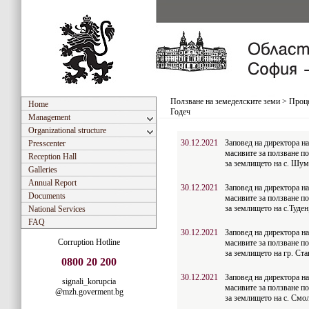
Ползване на земеделските земи
>
Проце
Home
Годеч
Management
Organizational structure
30.12.2021
Заповед на директора н
Presscenter
масивите за ползване по
Reception Hall
за землището на с. Шум
Galleries
Annual Report
30.12.2021
Заповед на директора н
Documents
масивите за ползване по
за землището на с.Туде
National Services
FAQ
30.12.2021
Заповед на директора н
Corruption Hotline
масивите за ползване по
за землището на гр. Ст
0800 20 200
30.12.2021
Заповед на директора н
signali_korupcia
масивите за ползване по
@mzh.goverment.bg
за землището на с. Смо