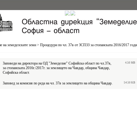
е на земеделските земи
>
Процедури по чл. 37в от ЗСПЗЗ за стопанската 2016/2017 год
Заповеди на директора на ОД "Земеделие" Софийска област по чл.37в,
4.50 MB
за стопанската 2016г./2017г. за землището на Чавдар, община Чавдар,
Софийска област.
Заповед за комисия по реда на чл. 37в за землището на община Чавдар.
54.50 KB