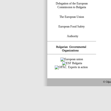
Delegation of the European
Commission to Bulgaria
The European Union
European Food Safety
Authority
© Офи