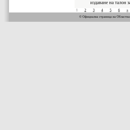
издаване на талон з
1
2
3
4
5
6
»
© Официална страница на Област