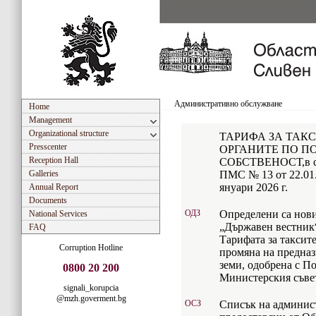
Административно обслужване
Home
Management
Organizational structure
ТАРИФА ЗА ТАКС
Presscenter
ОРГАНИТЕ ПО П
Reception Hall
СОБСТВЕНОСТ,в сила
Galleries
ПМС № 13 от 22.01.2
януари 2026 г.
Annual Report
Documents
ОДЗ
Определени са нови
National Services
„Държавен вестник“
FAQ
Тарифата за таксите
Corruption Hotline
промяна на предназ
земи, одобрена с П
0800 20 200
Министерския съвет 
signali_korupcia
@mzh.goverment.bg
ОСЗ
Списък на админис