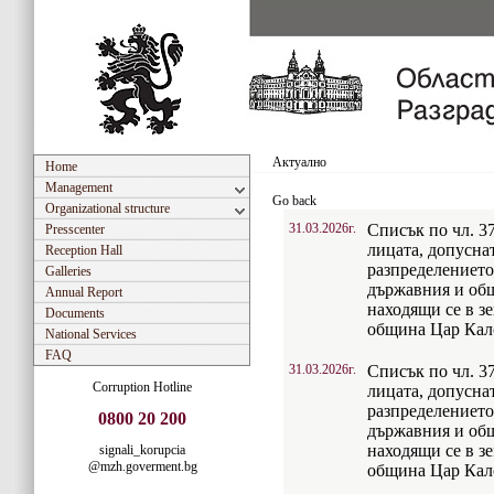
Актуално
Home
Management
Go back
Organizational structure
31.03.2026г.
Списък по чл. 37
Presscenter
лицата, допусна
Reception Hall
разпределението
Galleries
държавния и об
Annual Report
находящи се в з
Documents
община Цар Кал
National Services
FAQ
31.03.2026г.
Списък по чл. 37
Corruption Hotline
лицата, допусна
разпределението
0800 20 200
държавния и об
находящи се в з
signali_korupcia
@mzh.goverment.bg
община Цар Кал