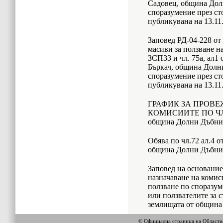
Садовец, община Дол
споразумение през ст
публикувана на 13.11.
Заповед РД-04-228 от 
масиви за ползване на
ЗСПЗЗ и чл. 75а, ал1
Бъркач, община Долн
споразумение през ст
публикувана на 13.11.
ГРАФИК ЗА ПРОВЕ
КОМИСИИТЕ ПО ЧЛ. 
община Долни Дъбни
Обява по чл.72 ал.4 
община Долни Дъбни
Заповед на основание
назначаване на комиси
ползване по споразум
или ползвателите за 
землищата от общин
© Официална страница на Област