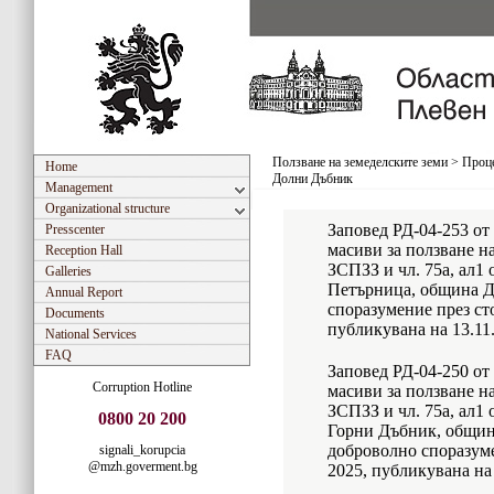
Ползване на земеделските земи
>
Проце
Home
Долни Дъбник
Management
Organizational structure
Заповед РД-04-253 от 
Presscenter
масиви за ползване на
Reception Hall
ЗСПЗЗ и чл. 75а, ал1
Galleries
Петърница, община Д
Annual Report
споразумение през ст
Documents
публикувана на 13.11.
National Services
FAQ
Заповед РД-04-250 от 
Corruption Hotline
масиви за ползване на
ЗСПЗЗ и чл. 75а, ал1
0800 20 200
Горни Дъбник, общин
доброволно споразуме
signali_korupcia
@mzh.goverment.bg
2025, публикувана на 