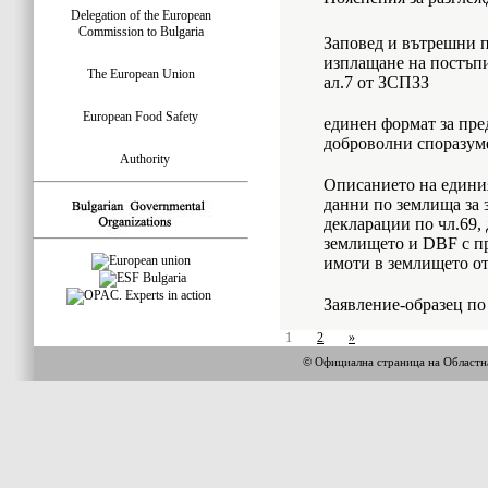
Delegation of the European
Commission to Bulgaria
Заповед и вътрешни п
изплащане на постъпи
The European Union
ал.7 от ЗСПЗЗ
European Food Safety
единен формат за пре
доброволни споразум
Authority
Описанието на единия
данни по землища за з
декларации по чл.69,
землището и DBF с п
имоти в землището о
Заявление-образец по
1
2
»
© Официална страница на Област