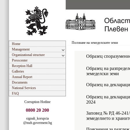
Ползване на земеделските земи
Home
Management
Organizational structure
Образец споразумени
Presscenter
Reception Hall
Образец на разпредел
Galleries
земеделски земи
Annual Report
Documents
Образец на декларац
National Services
FAQ
Образец на деклараци
2024
Corruption Hotline
0800 20 200
Заповед № РД 46-241/
земеделието и хранит
signali_korupcia
@mzh.goverment.bg
Пояснения за разглеж