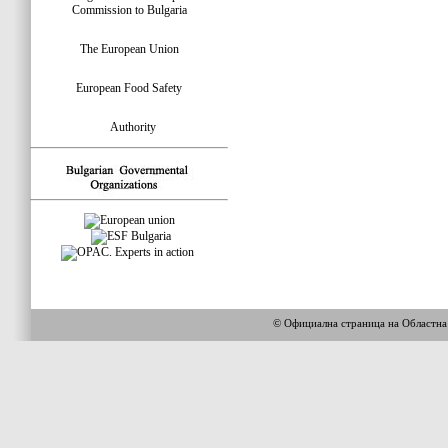
Commission to Bulgaria
The European Union
European Food Safety
Authority
© Официална страница на Областн