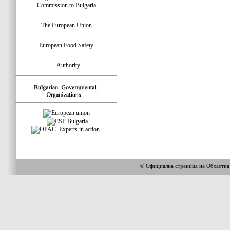
Commission to Bulgaria
The European Union
European Food Safety
Authority
© Официална страница на Областн