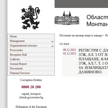
Ползване на пасища мери и ливади
>
По
Home
Management
Go back
Organizational structure
09.12.2021
РЕГИСТРИ С Д
Presscenter
02.12.2021
37Ж, АЛ. 5 ОТ
Reception Hall
ПЛАЩАНЕ, КАК
Galleries
37Ж, АЛ.7, Т. 
Annual Report
ЗА ЗЕМЛИЩАТА
Documents
ДАМЯНОВО.
National Services
Corruption Hotline
0800 20 200
signali_korupcia
@mzh.goverment.bg
Delegation of the European