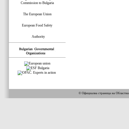
Commission to Bulgaria
The European Union
European Food Safety
Authority
© Официална страница на Областн