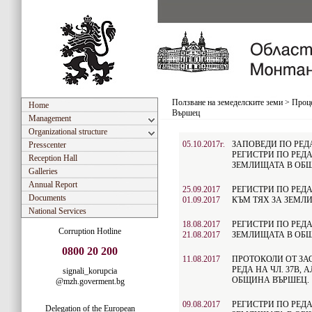
Ползване на земеделските земи
>
Проце
Home
Вършец
Management
Organizational structure
05.10.2017г.
ЗАПОВЕДИ ПО РЕДА 
Presscenter
РЕГИСТРИ ПО РЕДА 
Reception Hall
ЗЕМЛИЩАТА В ОБ
Galleries
Annual Report
25.09.2017
РЕГИСТРИ ПО РЕДА 
Documents
01.09.2017
КЪМ ТЯХ ЗА ЗЕМЛ
National Services
18.08.2017
РЕГИСТРИ ПО РЕДА 
Corruption Hotline
21.08.2017
ЗЕМЛИЩАТА В ОБ
0800 20 200
11.08.2017
ПРОТОКОЛИ ОТ ЗА
РЕДА НА ЧЛ. 37В, 
signali_korupcia
ОБЩИНА ВЪРШЕЦ.
@mzh.goverment.bg
09.08.2017
РЕГИСТРИ ПО РЕДА 
Delegation of the European