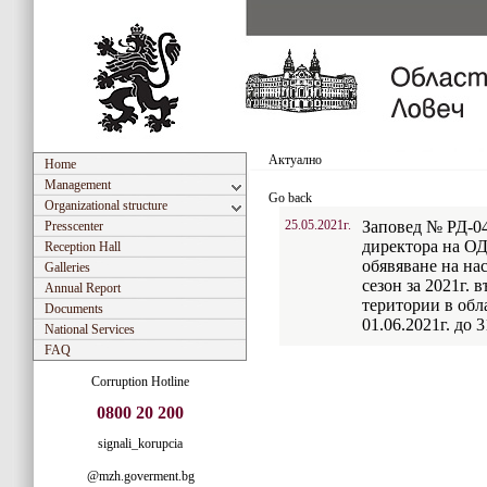
Актуално
Home
Management
Go back
Organizational structure
25.05.2021г.
Заповед № РД-04-
Presscenter
директора на ОД
Reception Hall
обявяване на на
Galleries
сезон за 2021г. 
Annual Report
територии в обл
Documents
01.06.2021г. до 3
National Services
FAQ
Corruption Hotline
0800 20 200
signali_korupcia
@mzh.goverment.bg