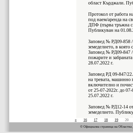
област Кърджали. Пуб
Протокол от работа н
под наем/аренда на с
ДПФ (първа тръжна се
Публикуван на 01.08.
Заповед № РД09-858 / 
земеделието, в която 
Заповед № РД09-847 / 
пожарите и забраната
28.07.2022 г.
Заповед РД 09-847/22.0
на тревата, машинно 
включително и почист
от 25-07-2022г. до 07
25.07.2022 г.
Заповед № РД12-14 от
земеделието. Публикув
«
16
17
18
19
20
© Официална страница на Областн