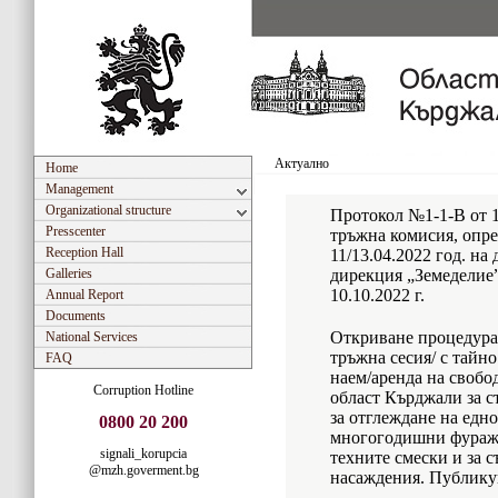
Актуално
Home
Management
Organizational structure
Протокол №1-1-В от 10
Presscenter
тръжна комисия, опре
Reception Hall
11/13.04.2022 год. на
Galleries
дирекция „Земеделие
10.10.2022 г.
Annual Report
Documents
Откриване процедура 
National Services
тръжна сесия/ с тайно
FAQ
наем/аренда на свобо
Corruption Hotline
област Кърджали за с
за отглеждане на едн
0800 20 200
многогодишни фуражн
signali_korupcia
техните смески и за с
@mzh.goverment.bg
насаждения. Публикув