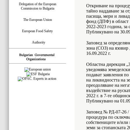
Delegation of the European
Откриване на процеду
Commission to Bulgaria
тайно наддаване за о
пасища, мери и лива
The European Union
фонд (ДПФ) в област 
2022-2023 година, за 
European Food Safety
Публикувано на 30.09
Authority
Заповед за определян
зона (СОЗ) на язовир
16.09.2022 г.
Областна дирекция „З
уведомява земеделски
подават заявления по
на ликвидността на з
преодоляване на нег
въздействие на руска
2022 г. в 7-те общин
Публикувано на 01.09
Заповед № РД-07-26 / 
процедура по сключв
собствениците и/или 
земи за стопанската 2