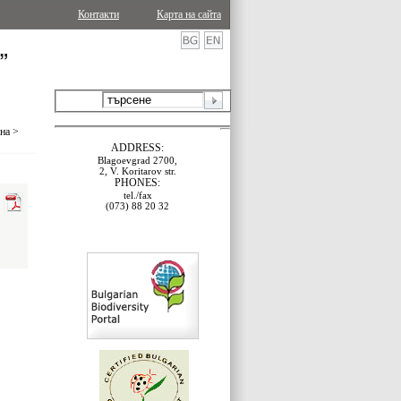
Контакти
Карта на сайта
ина
>
ADDRESS:
Blagoevgrad 2700,
2, V. Koritarov str.
PHONES:
tel./fax
(073) 88 20 32