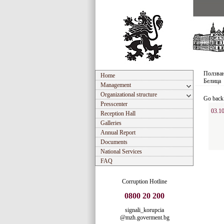
Ползван
Home
Белица
Management
Organizational structure
Go back
Presscenter
03.10
Reception Hall
Galleries
Annual Report
Documents
National Services
FAQ
Corruption Hotline
0800 20 200
signali_korupcia
@mzh.goverment.bg