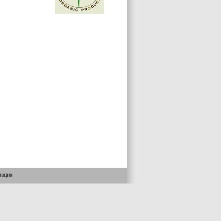
мация