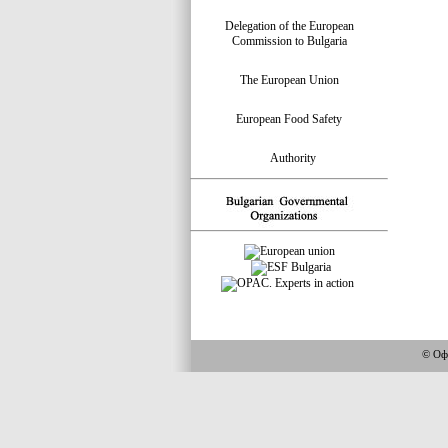
Delegation of the European
Commission to Bulgaria
The European Union
European Food Safety
Authority
© Офи