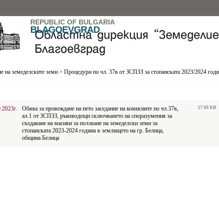
REPUBLIC OF BULGARIA
BLAGOEVGRAD
е на земеделските земи
>
Процедури по чл. 37в от ЗСПЗЗ за стопанската 2023/2024 год
.2023г.
Обява за провеждане на пето заседание на комисиите по чл.37в,
57.09 KB
ал.1 от ЗСПЗЗ, ръководещи сключването на споразумения за
създаване на масиви за ползване на земеделски земи за
стопанската 2023-2024 година в землището на гр. Белица,
община Белица