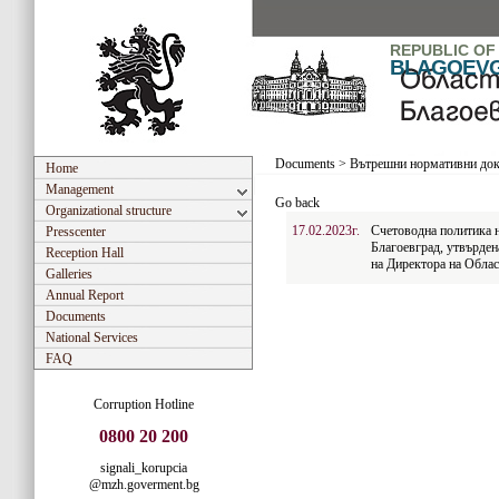
REPUBLIC OF
BLAGOEV
Documents
>
Вътрешни нормативни до
Home
Management
Go back
Organizational structure
17.02.2023г.
Счетоводна политика 
Presscenter
Благоевград, утвърден
Reception Hall
на Директора на Облас
Galleries
Annual Report
Documents
National Services
FAQ
Corruption Hotline
0800 20 200
signali_korupcia
@mzh.goverment.bg