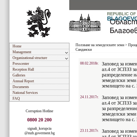
REPUBLIC OF
BLAGOEV
Ползване на земеделските земи
>
Проце
Home
Сандански
Management
Organizational structure
08.02.2018г.
Заповед за измен
Presscenter
ал.4 от ЗСПЗЗ з
Reception Hall
разпределение н
Galleries
земеделски земи 
Annual Report
землището на с.
Documents
National Services
24.11.2017г.
Заповед за измен
FAQ
ал.4 от ЗСПЗЗ з
за разпределение
Corruption Hotline
земеделски земи 
землището на с.
0800 20 200
signali_korupcia
23.11.2017г.
Заповед за измен
@mzh.goverment.bg
ал.4 от ЗСПЗЗ з