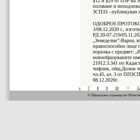
§12 и §29 от ПЗР на 
ползване и неподлеж
ЗСПЗЗ - публикуван н
ОДОБРЕН ПРОТОКОЛ 
3/08.12.2020 г., изго
РД 20-07-219/05.11.20
„Земеделие”-Варна, въ
правоспособно лице п
поръчка с предмет: „
новообразуваните им
21912.3.341 по Кадас
чифлик, общ.Долни чи
чл.45, ал. 3 от ППЗС
08.12.2020г.
«
7
8
9
10
11
1
© Официална страница на Област