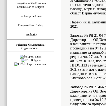
за спазване на услови
Delegation of the European
по сключените догово
Commission to Bulgaria
пасища, мери и ливад
област Варна -публик
The European Union
Наръчник за Кампани
European Food Safety
2021
Authority
Заповед № РД 21-04-76
Директора на ОД”Земе
класираните на първо
проведения на 04.12.2
наддаване за придоби
реда на чл. 27, ал. 9 
ал. 8 от ЗСПЗЗ, изр. в
ППЗСПЗЗ за земеделс
ЗСПЗЗ за имот с иден
находящ се в землище
Аксаково обл. Варн -
Заповед № РД 21-04-75
Директора на ОД”Земе
класираните на първо
проведения на 04.12.2
наддаване за придоби