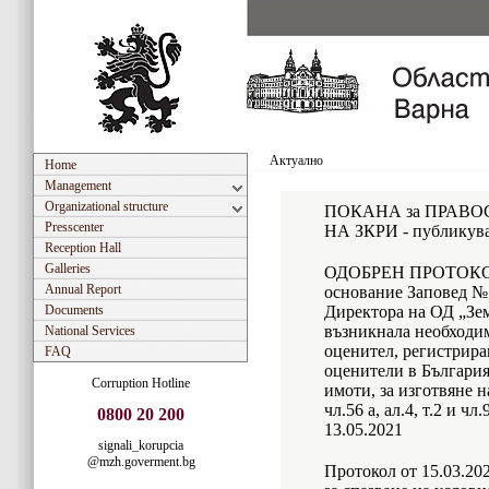
Актуално
Home
Management
Organizational structure
ПОКАНА за ПРАВО
Presscenter
НА ЗКРИ - публикува
Reception Hall
Galleries
ОДОБРЕН ПРОТОКОЛ н
Annual Report
основание Заповед № Р
Documents
Директора на ОД „Зем
възникнала необходим
National Services
оценител, регистрира
FAQ
оценители в България
Corruption Hotline
имоти, за изготвяне н
чл.56 а, ал.4, т.2 и 
0800 20 200
13.05.2021
signali_korupcia
@mzh.goverment.bg
Протокол от 15.03.20