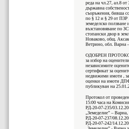
реда на чл.27, ал.8 от
държавна собственост,
съоръжения, бивша со
по § 12 и § 29 от ПЗР
земеделско ползване 
възстановяване по ЗС
стопански двор в земл
Новаково, общ. Аксак
Ветрино, обл. Варна 
ОДОБРЕН ПРОТОКОЛ и
за избор на оценител
независимите оценит
сертификат за оценит
недвижими имоти , за
оценки на имоти ДПФ
публикуван на 25.01.
Протокол от проведено
15:00 часа на Комиси
РД-20-07-235/03.12.20
„Земеделие” – Варна,
РД-20-07-237/08.12.20
РД-20-07-242/14.12.20
„Земеделие” - Варна 