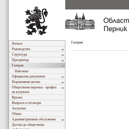
Галерия
Начало
Ръководство
Структура
Пресцентър
Галерия
Най-ново
Официални документи
Нормативни актове
Обществени поръчки - профил
на купувача
Връзка
Въпроси и отговори
Актуално
Обяви
Административно обслужване
Достъп до обществена