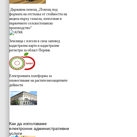
Държавна помощ „Помощ под
формата на отстъпка от стойността на
акциза върху газьола, използван в
първичното селскостопанско
производство“
Землища с влезли в сила заповед
кадастрална карта и кадастрални
регистри за област Перник
Електронната платформа за
оповестяване на растителнозащитните
дейности
Как да използваме
електронни административни
услуги