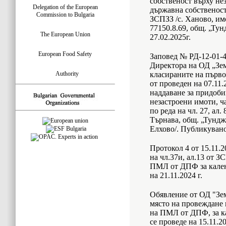
собственост върху не
Delegation of the European
държавна собственост, 
Commission to Bulgaria
ЗСПЗЗ /с. Ханово, им
77150.8.69, общ. „Ту
The European Union
27.02.2025г.
European Food Safety
Заповед № РД-12-01-43
Директора на ОД „Зем
Authority
класираните на първо
от проведен на 07.11.
наддаване за придоби
незастроени имоти, ч
по реда на чл. 27, ал.
Търнава, общ. „Тундж
Елхово/. Публикувано 
Протокол 4 от 15.11.2
на чл.37и, ал.13 от З
ПМЛ от ДПФ за кален
на 21.11.2024 г.
Обявление от ОД "Зе
място на провеждане 
на ПМЛ от ДПФ, за ка
се проведе на 15.11.20