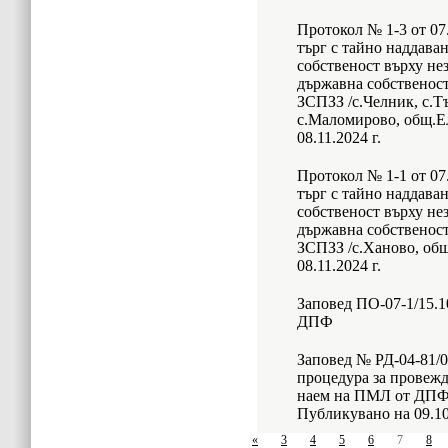
Протокол № 1-3 от 07
търг с тайно наддава
собственост върху не
държавна собственост, 
ЗСПЗЗ /с.Челник, с.Т
с.Маломирово, общ.Е
08.11.2024 г.
Протокол № 1-1 от 07.
търг с тайно наддава
собственост върху не
държавна собственост, 
ЗСПЗЗ /с.Ханово, об
08.11.2024 г.
Заповед ПО-07-1/15.10
ДПФ
Заповед № РД-04-81/02
процедура за провежд
наем на ПМЛ от ДПФ
Публикувано на 09.10
«
3
4
5
6
7
8