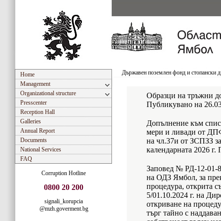
Държавен поземлен фонд и стопански 
Home
Management
Organizational structure
Образци на тръжни д
Presscenter
Публикувано на 26.0
Reception Hall
Galleries
Допълнение към спис
Annual Report
мери и ливади от ДПФ
Documents
на чл.37и от ЗСПЗЗ з
календарната 2026 г. 
National Services
FAQ
Заповед № РД-12-01-80
Corruption Hotline
на ОДЗ Ямбол, за пре
процедура, открита с
0800 20 200
5/01.10.2024 г. на Ди
signali_korupcia
откриване на процеду
@mzh.goverment.bg
търг тайно с наддава