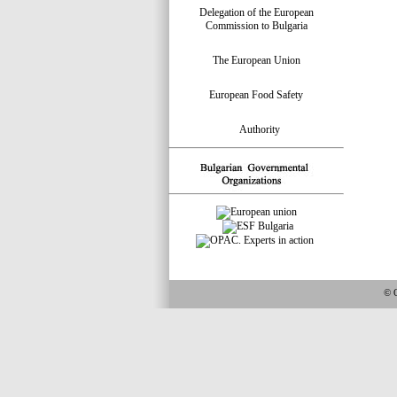
Delegation of the European
Commission to Bulgaria
The European Union
European Food Safety
Authority
© 