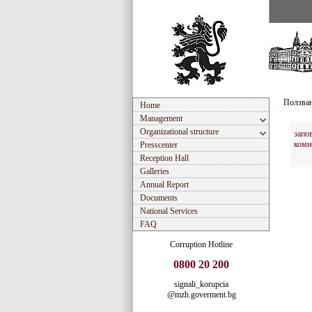
Ползван
Home
Management
Organizational structure
запо
коми
Presscenter
Reception Hall
Galleries
Annual Report
Documents
National Services
FAQ
Corruption Hotline
0800 20 200
signali_korupcia
@mzh.goverment.bg