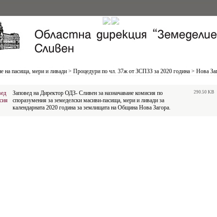
е на пасища, мери и ливади
>
Процедури по чл. 37ж от ЗСПЗЗ за 2020 година
>
Нова За
вед
Заповед на Директор ОДЗ- Сливен за назначаване комисия по
290.50 KB
сия
споразумения за земеделски масиви-пасища, мери и ливади за
календарната 2020 година за землищата на Община Нова Загора.