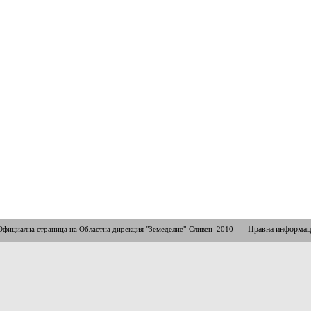
Правна информац
Официална страница на Областна дирекция "Земеделие"-Сливен 2010